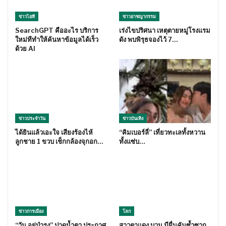
ข่าวไอที
ข่าวอาชญากรรม
SearchGPT คืออะไร บริการ
เร่งไขปริศนา เหตุตายหมู่โรงแรม
ใหม่ทีทำให้ค้นหาข้อมูลได้เร็ว
ดัง พบพิรุธจองไว้ 7…
ด้วย AI
ข่าวประจำวัน
ข่าวบันเทิง
ได้ยินแล้วเอะใจ เสียงร้องไห้
“คิมเบอร์ลี่” เที่ยวทะเลทั้งหวาน
ลูกชาย 1 ขวบ เช็กกล้องจุกอก…
ทั้งแซ่บ…
ข่าวการเมือง
โลก
“วัน อยู่บำรุง” ปาดน้ำตา ประกาศ
สาวตาแดง บวม มีผื่นคันซ้ำซาก