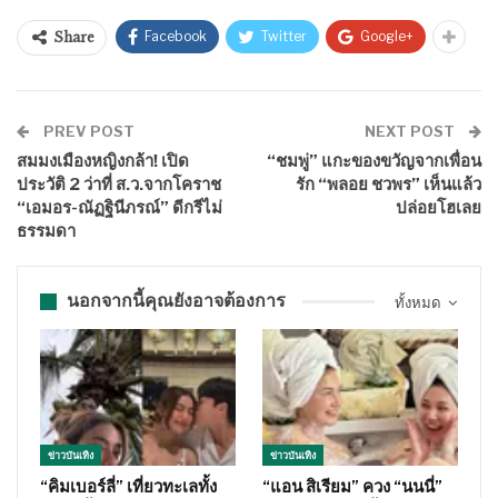
Facebook
Twitter
Google+
Share
PREV POST
NEXT POST
สมมงเมืองหญิงกล้า! เปิด
“ชมพู่” แกะของขวัญจากเพื่อน
ประวัติ 2 ว่าที่ ส.ว.จากโคราช
รัก “พลอย ชวพร” เห็นแล้ว
“เอมอร-ณัฏฐินีภรณ์” ดีกรีไม่
ปล่อยโฮเลย
ธรรมดา
นอกจากนี้คุณยังอาจต้องการ
ทั้งหมด
ข่าวบันเทิง
ข่าวบันเทิง
“คิมเบอร์ลี่” เที่ยวทะเลทั้ง
“แอน สิเรียม” ควง “นนนี่”