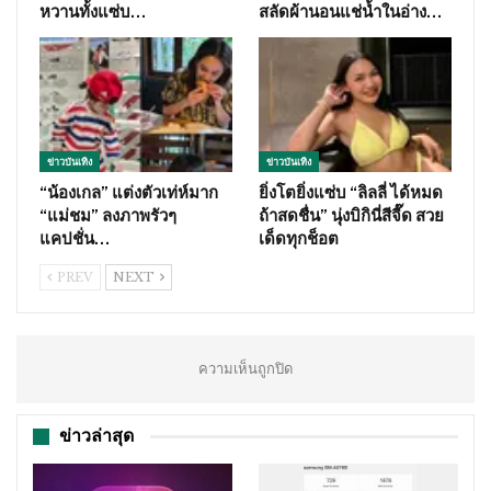
หวานทั้งแซ่บ…
สลัดผ้านอนแช่น้ำในอ่าง…
ข่าวบันเทิง
ข่าวบันเทิง
“น้องเกล” แต่งตัวเท่ห์มาก
ยิ่งโตยิ่งแซ่บ “ลิลลี่ ได้หมด
“แม่ชม” ลงภาพรัวๆ
ถ้าสดชื่น” นุ่งบิกินี่สีจี๊ด สวย
แคปชั่น…
เด็ดทุกช็อต
PREV
NEXT
ความเห็นถูกปิด
ข่าวล่าสุด