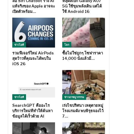
ลือ Siri Chatbot ร่าง AI
หลุดสเปก Galaxy A07
แท้จริงของ Apple อาจจะ
5G ใช้ขุมพลังเดิน แต่ได้
เปิดตัวพร้อม…
ใช้ Android 16
ข่าวไอที
โลก
รวมฟีเจอร์ใหม่ AirPods
ซื้อไม่ใช่ถูกๆ โซฟาราคา
สุดว้าวที่คุณจะได้พบใน
14,000 นั่งแล้วมี…
iOS 26
ข่าวไอที
ข่าวอาชญากรรม
SearchGPT คืออะไร
เร่งไขปริศนา เหตุตายหมู่
บริการใหม่ทีทำให้ค้นหา
โรงแรมดัง พบพิรุธจองไว้
ข้อมูลได้เร็วด้วย AI
7…