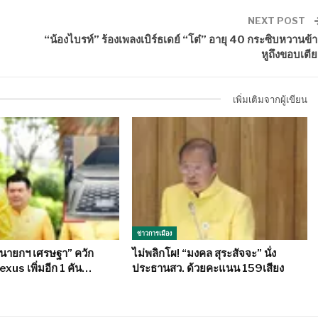
NEXT POST
“น้องไบรท์” ร้องเพลงเบิร์ธเดย์ “โต๋” อายุ 40 กระซิบหวานข้า
หูถึงขอบเตีย
เพิ่มเติมจากผู้เขียน
ข่าวการเมือง
“นายกฯ เศรษฐา” ควัก
ไม่พลิกโผ! “มงคล สุระสัจจะ” นั่ง
Lexus เพิ่มอีก 1 คัน…
ประธานสว. ด้วยคะแนน 159เสียง