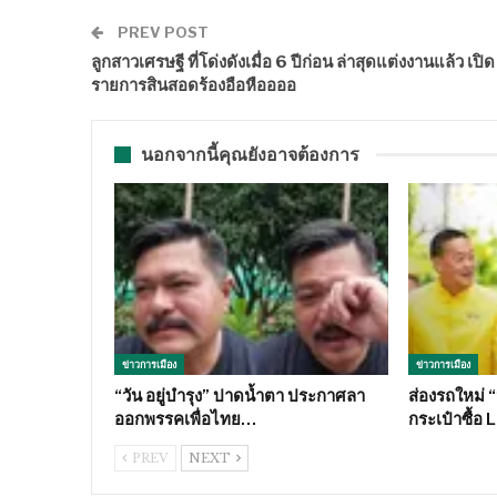
PREV POST
ลูกสาวเศรษฐี ที่โด่งดังเมื่อ 6 ปีก่อน ล่าสุดแต่งงานแล้ว เปิด
รายการสินสอดร้องอือหืออออ
นอกจากนี้คุณยังอาจต้องการ
ข่าวการเมือง
ข่าวการเมือง
“วัน อยู่บำรุง” ปาดน้ำตา ประกาศลา
ส่องรถใหม่ 
ออกพรรคเพื่อไทย…
กระเป๋าซื้อ 
PREV
NEXT