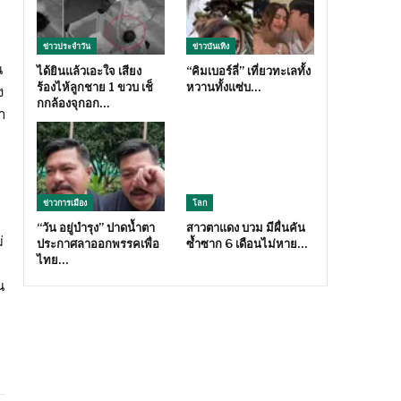
ข่าวประจำวัน
ข่าวบันเทิง
น
ได้ยินแล้วเอะใจ เสียง
“คิมเบอร์ลี่” เที่ยวทะเลทั้ง
ร้องไห้ลูกชาย 1 ขวบ เช็
หวานทั้งแซ่บ…
ง
กกล้องจุกอก…
า
ข่าวการเมือง
โลก
“วัน อยู่บำรุง” ปาดน้ำตา
สาวตาแดง บวม มีผื่นคัน
่
ประกาศลาออกพรรคเพื่อ
ซ้ำซาก 6 เดือนไม่หาย…
ไทย…
น