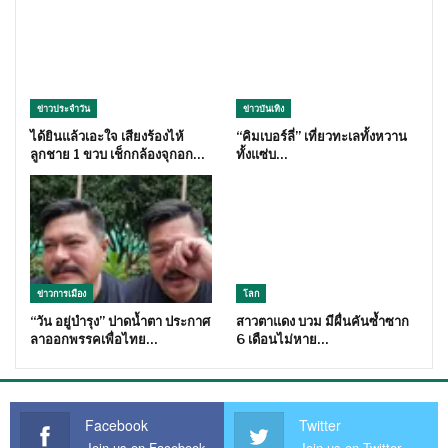
ข่าวประจำวัน
ข่าวบันเทิง
ได้ยินแล้วเอะใจ เสียงร้องไห้
“คิมเบอร์ลี่” เที่ยวทะเลทั้งหวาน
ลูกชาย 1 ขวบ เช็กกล้องจุกอก…
ทั้งแซ่บ…
ข่าวการเมือง
โลก
“วัน อยู่บำรุง” ปาดน้ำตา ประกาศ
สาวตาแดง บวม มีผื่นคันซ้ำซาก
ลาออกพรรคเพื่อไทย…
6 เดือนไม่หาย…
Facebook
Twitter
Join us on Facebook
Join us on Twitter