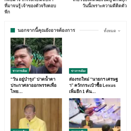
ที่มาจนรู้ เจ้าของตัวจริงตอบ
วันนี้เพราะความดีติดตัว
พีก
นอกจากนี้คุณยังอาจต้องการ
ทั้งหมด
ข่าวการเมือง
ข่าวการเมือง
“วัน อยู่บำรุง” ปาดน้ำตา
ส่องรถใหม่ “นายกฯ เศรษฐ
ประกาศลาออกพรรคเพื่อ
า” ควักกระเป๋าซื้อ Lexus
ไทย…
เพิ่มอีก 1 คัน…