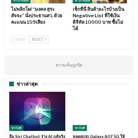
ข่าวการเมือง
ข่าวการเมือง
ไม่พลิกโผ! “มงคล สุระ
เช็กที่นี่ สินค้าอะไรบ้างเป็น
สัจจะ” นั่งประธานสว. ด้วย
Negative List ที่ใช้เงิน
คะแนน 159เสียง
ดิจิทัล 10000 บาท ซื้อไม่
ได้
PREV
NEXT
ความเห็นถูกปิด
ข่าวล่าสุด
ข่าวไอที
ข่าวไอที
ลือ Siri Chatbot ร่าง AI แท้จริง
หลุดสเปก Galaxy A07 5G ใช้